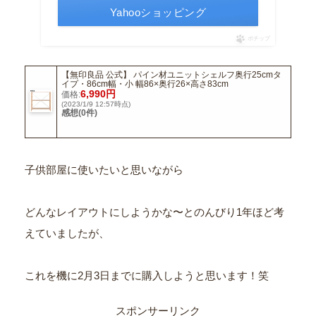
Yahooショッピング
ポチップ
【無印良品 公式】 パイン材ユニットシェルフ奥行25cmタ
イプ・86cm幅・小 幅86×奥行26×高さ83cm
6,990円
価格:
(2023/1/9 12:57時点)
感想(0件)
子供部屋に使いたいと思いながら
どんなレイアウトにしようかな〜とのんびり1年ほど考
えていましたが、
これを機に2月3日までに購入しようと思います！笑
スポンサーリンク