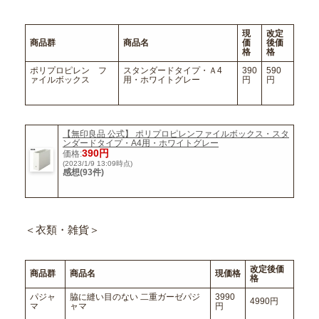
現
改定
商品群
商品名
価
後価
格
格
ポリプロピレン フ
スタンダードタイプ・Ａ4
390
590
ァイルボックス
用・ホワイトグレー
円
円
【無印良品 公式】 ポリプロピレンファイルボックス・スタ
ンダードタイプ・A4用・ホワイトグレー
390円
価格:
(2023/1/9 13:09時点)
感想(93件)
＜衣類・雑貨＞
改定後価
商品群
商品名
現価格
格
パジャ
脇に縫い目のない 二重ガーゼパジ
3990
4990円
マ
ャマ
円