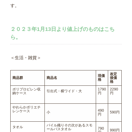
す。
２０２３年1月13日より値上げのものはこち
ら。
＜生活・雑貨＞
改定
現価
商品群
商品名
後価
格
格
ポリプロピレン収
1790
2290
引出式・横ワイド・大
納ケース
円
円
やわらかポリエチ
490
レンケース
小
590円
円
パイル織りその次があるスモ
タオル
790
ールバスタオル
990円