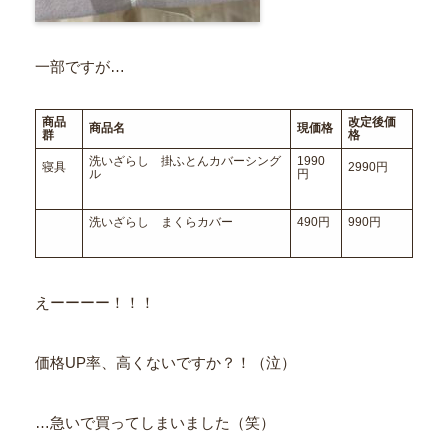
一部ですが…
商品
改定後価
商品名
現価格
群
格
洗いざらし 掛ふとんカバーシング
1990
寝具
2990円
ル
円
洗いざらし まくらカバー
490円
990円
えーーーー！！！
価格UP率、高くないですか？！（泣）
…急いで買ってしまいました（笑）