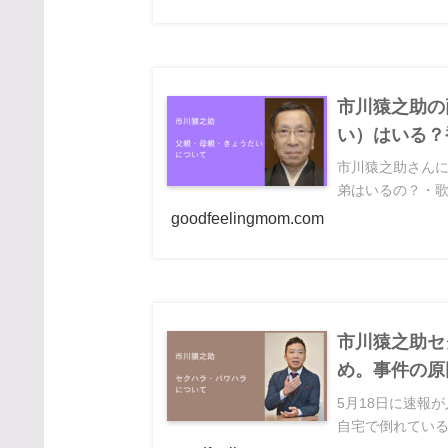
市川猿之助の
い）はいる？
市川猿之助さん
弟はいるの？・歌
goodfeelingmom.com
市川猿之助セ
め。事件の原
5月18日に速報
自宅で倒れている