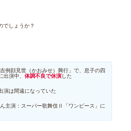
のでしょうか？
の「吉例顔見世（かおみせ）興行」で、息子の四
に出演中、
体調不良で休演
した
出演は間遠になっていた
助さん主演：スーパー歌舞伎Ⅱ「ワンピース」に