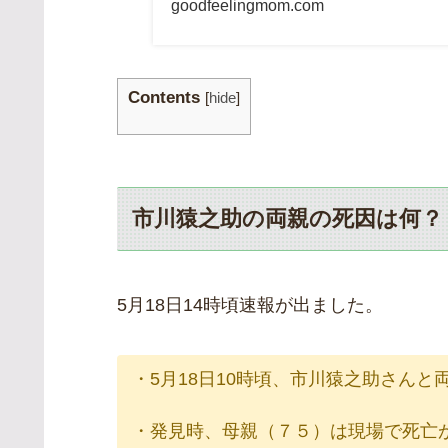
goodfeelingmom.com
Contents
[
hide
]
市川猿之助の両親の死因は何？
5月18日14時頃速報が出ました。
・5月18日10時頃、市川猿之助さん
・発見時、母親（７５）は現場で死亡