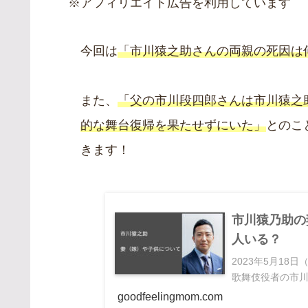
※アフィリエイト広告を利用しています
今回は
「市川猿之助さんの両親の死因は
また、
「父の市川段四郎さんは市川猿之
的な舞台復帰を果たせずにいた」
とのこ
きます！
市川猿乃助の
人いる？
2023年5月1
歌舞伎役者の市川
goodfeelingmom.com