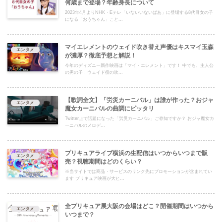
何歳まで登場？年齢身長について
2023年4月よりNHK・Eテレ「いないいないばあ」に登場する8代目女の子
になる「おうちゃん」こと...
マイエレメントのウェイド吹き替え声優はキスマイ玉森
エンタメ
が濃厚？徹底予想と解説！
今年のディズニー新作映画は「マイ・エレメント」です！ 中でも、主人公
の男の子：ウェイド役の吹...
【歌詞全文】「労災カーニバル」は誰が作った？おジャ
エンタメ
魔女カーニバルの曲調にピッタリ
Twitter上で話題になった「労災カーニバル」ご存知ですか？ おジャ魔女カ
ーニバルのメロデ...
プリキュアライブ横浜の生配信はいつからいつまで販
エンタメ
売？視聴期間はどのくらい？
※当サイトでは商品・サービスのリンク先にプロモーションが含まれてい
ます プリキュア映画が大ヒ...
全プリキュア展大阪の会場はどこ？開催期間はいつから
エンタメ
いつまで？