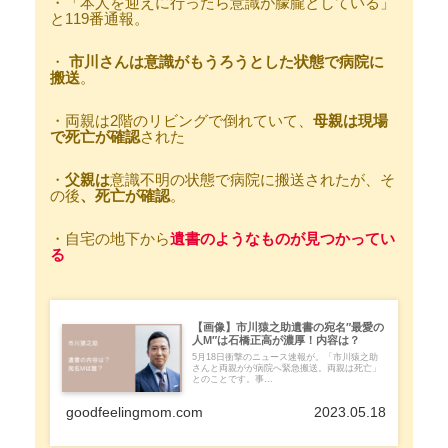
・「本人を迎えに行ったら意識が朦朧としている」
と119番通報。
・
市川さんは意識がもうろうとした状態で病院に
搬送
。
・両親は2階のリビングで倒れていて、
母親は現場
で死亡が確認
された
・
父親は
意識不明の状態で病院に搬送されたが、そ
の後
、死亡が確認
。
・自宅の地下から
遺書のようなものが見つかってい
る
【画像】市川猿之助遺書の宛名″最愛の
人M″は石橋正高が濃厚！内容は？
5月18日衝撃のニュース速報が。「市川猿之助
さんと両親がが病院へ緊急搬送。両親は死亡」
とのことです。事...
goodfeelingmom.com
2023.05.18