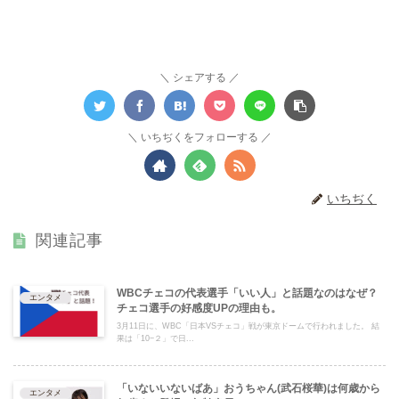
シェアする
いちぢくをフォローする
いちぢく
関連記事
WBCチェコの代表選手「いい人」と話題なのはなぜ？
エンタメ
チェコ選手の好感度UPの理由も。
3月11日に、WBC「日本VSチェコ」戦が東京ドームで行われました。 結
果は「10−２」で日...
「いないいないばあ」おうちゃん(武石桜華)は何歳から
エンタメ