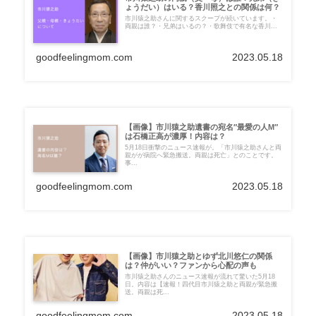
ょうだい）はいる？香川照之との関係は何？
市川猿之助さんに関するスクープが続いています。・
両親は誰？・兄弟はいるの？・歌舞伎で有名な香川...
goodfeelingmom.com
2023.05.18
【画像】市川猿之助遺書の宛名″最愛の人M″
は石橋正高が濃厚！内容は？
5月18日衝撃のニュース速報が。「市川猿之助さんと両
親がが病院へ緊急搬送。両親は死亡」とのことです。
事...
goodfeelingmom.com
2023.05.18
【画像】市川猿之助とゆず北川悠仁の関係
は？仲がいい？ファンから心配の声も
市川猿之助さんのニュース速報が流れて驚いた5月18
日。内容は【速報！四代目市川猿之助と両親が緊急搬
送。両親は死...
goodfeelingmom.com
2023.05.18