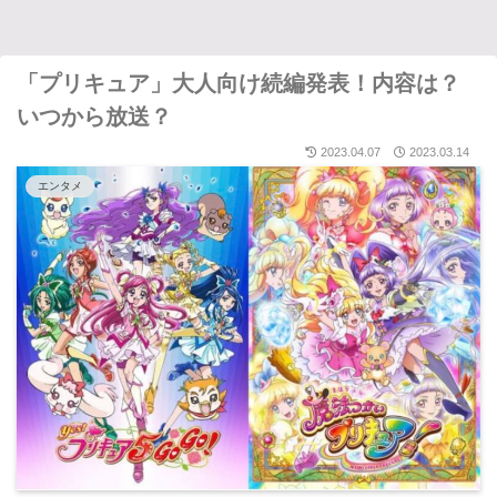
「プリキュア」大人向け続編発表！内容は？
いつから放送？
2023.04.07
2023.03.14
エンタメ