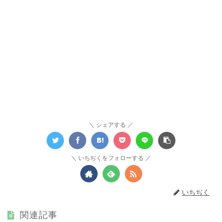
シェアする
いちぢくをフォローする
いちぢく
関連記事