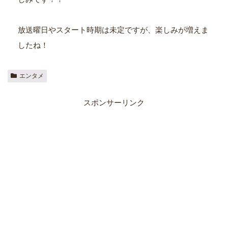
放送曜日やスタート時期は未定ですが、楽しみが増えま
したね！
エンタメ
スポンサーリンク