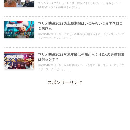
スラムダンクで大ヒットした曲「君が好きだと叫びたい」を歌うバンド
BAADのドラム新井康徳さんが5月...
マリオ映画2023の上映期間はいつからいつまで？口コ
エンタメ
ミ感想も
2023年4月28日（金）にマリオの映画が上映されます。「ザ・スーパーマ
リオブラザーズ・ムービー」...
マリオ映画2023対象年齢は何歳から？４DXの身長制限
エンタメ
は何センチ？
2023年4月28日（金）から世界的大ヒット予想の「ザ・スーパーマリオブ
ラザーズ・ムービー」。 ...
スポンサーリンク