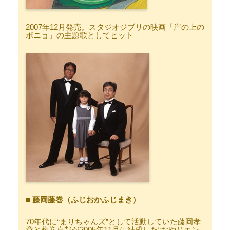
2007年12月発売。スタジオジブリの映画「崖の上の
ポニョ」の主題歌としてヒット
■ 藤岡藤巻（ふじおかふじまき）
70年代に“まりちゃんズ”として活動していた藤岡孝
章と藤巻直哉が2005年11月に結成した“おやじエン