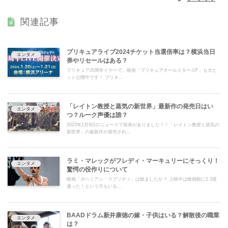
関連記事
プリキュアライブ2024チケット当選倍率は？横浜当日
エンタメ
券やリセールはある？
プリキュア20周年イヤーで、映画「プリキュアオールスターズF」も大ヒ
ット公開中です！ プリキ...
「レイトン教授と蒸気の新世界」最新作の発売日はい
エンタメ
つ？ルーク声優は誰？
2023年2月9日のニュースで発表がありました！！「レイトン教授と蒸気の
新世界」の最新作が発売され...
ラミ・マレックがフレディ・マーキュリーにそっくり！
エンタメ
驚愕の役作りについて
映画「ボヘミアン・ラプソディ」は観ましたか？ 上映中は映画館に2.3度
通った！という方もいる...
BAADドラム新井康徳の嫁・子供はいる？解散後の職業
エンタメ
は？