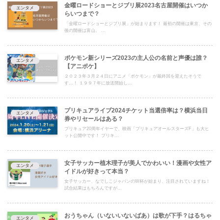
金曜ロードショーとジブリ展2023名古屋開催はいつか
エンタメ
らいつまで？
「金曜ロードショーとジブリ展」が始まります！ 最初の開催は東京、その
後の開催は富山。 ...
ポケモン新シリーズ2023の主人公の名前と声優は誰？
エンタメ
【アニポケ】
２０２３年３月２４日にアニメ「ポケモン」が最終回を迎えたそうで
す…！ １９９７年に放送開始し...
プリキュアライブ2024チケット当選倍率は？横浜当日
エンタメ
券やリセールはある？
プリキュア20周年イヤーで、映画「プリキュアオールスターズF」も大ヒ
ット公開中です！ プリキ...
女子サッカー植木理子が美人でかわいい！漫画や女性ア
エンタメ
イドルが好きって本当？
女子サッカー、なでしこジャパンのW杯が始まり、注目されていますね！
試合結果はもちろんですが...
おうちゃん（いないいないばあ）は歌が下手？はるちゃ
エンタメ