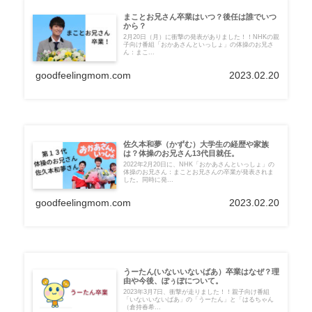
まことお兄さん卒業はいつ？後任は誰でいつ
から？
2月20日（月）に衝撃の発表がありました！！NHKの親
子向け番組「おかあさんといっしょ」の体操のお兄さ
ん：まこ...
goodfeelingmom.com
2023.02.20
佐久本和夢（かずむ）大学生の経歴や家族
は？体操のお兄さん13代目就任。
2022年2月20日に、NHK「おかあさんといっしょ」の
体操のお兄さん：まことお兄さんの卒業が発表されま
した。同時に発...
goodfeelingmom.com
2023.02.20
うーたん(いないいないばあ）卒業はなぜ？理
由や今後、ぽぅぽについて。
2023年3月7日、衝撃が走りました！！親子向け番組
「いないいないばあ」の「うーたん」と「はるちゃん
（倉持春希...