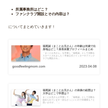
所属事務所はどこ？
ファンクラブ開設とその内容は？
についてまとめていきます！
福尾誠（まことお兄さん）の年齢は何歳で出
身地はどこ？身長体重プロフィールまとめ
「まことお兄さん」を卒業し「福尾誠」として活動を
スタートされました！早速公式ツイッターやファンク
ラブも開設され...
goodfeelingmom.com
2023.04.08
福尾誠（まことお兄さん）の体操の経歴は？
大学はどこで学歴は？
まことお兄さんが卒業して、「福尾誠」として活動を
始められています！顔もかっこいいので俳優業も？と
思いますが、「...