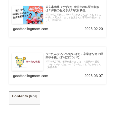
佐久本和夢（かずむ）大学生の経歴や家族
は？体操のお兄さん13代目就任。
2022年2月20日に、NHK「おかあさんといっしょ」の
体操のお兄さん：まことお兄さんの卒業が発表されま
した。同時に発...
goodfeelingmom.com
2023.02.20
うーたん(いないいないばあ）卒業はなぜ？理
由や今後、ぽぅぽについて。
2023年3月7日、衝撃が走りました！！親子向け番組
「いないいないばあ」の「うーたん」と「はるちゃん
（倉持春希...
goodfeelingmom.com
2023.03.07
Contents
[
hide
]