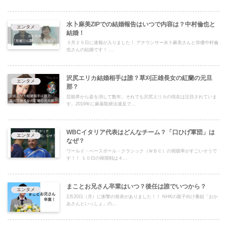
水卜麻美ZIPでの結婚報告はいつで内容は？中村倫也と
エンタメ
結婚！
３月２５日に速報が入りました！ アナウンサー水卜麻美さんと俳優中村倫
也さんの結婚です！ ...
沢尻エリカ結婚相手は誰？草刈正雄長女の紅蘭の元旦
エンタメ
那？
芸能界から姿を消して数年。それでも沢尻エリカの現在は注目されていま
す。2019年に麻薬取締法違反で...
WBCイタリア代表はどんなチーム？「口ひげ軍団」は
エンタメ
なぜ？
ワールド・ベースボール・クラシック（ＷＢＣ）の視聴率がすごいそうで
す！！ １０日の韓国戦は４...
まことお兄さん卒業はいつ？後任は誰でいつから？
エンタメ
2月20日（月）に衝撃の発表がありました！！ NHKの親子向け番組「おか
あさんといっしょ」の...