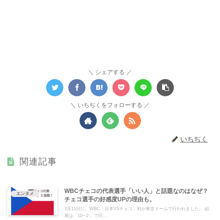
シェアする
いちぢくをフォローする
いちぢく
関連記事
WBCチェコの代表選手「いい人」と話題なのはなぜ？
エンタメ
チェコ選手の好感度UPの理由も。
3月11日に、WBC「日本VSチェコ」戦が東京ドームで行われました。 結
果は「10−２」で日...