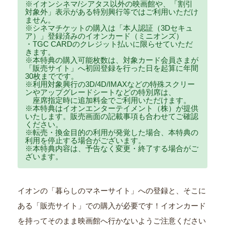
※イオンシネマ/シアタス以外の映画館や、「割引
対象外」表示がある特別興行等ではご利用いただけ
ません。
※シネマチケットの購入は「本人認証（3Dセキュ
ア）」登録済みのイオンカード（ミニオンズ）
・TGC CARDのクレジット払いに限らせていただ
きます。
※本特典の購入可能枚数は、対象カード会員さまが
「販売サイト」へ初回登録を行った日を起算に年間
30枚までです。
※利用対象興行の3D/4D/IMAXなどの特殊スクリー
ンやアップグレードシートなどの特別席は、
座席指定時に追加料金でご利用いただけます。
※本特典はイオンエンターテイメント（株）が提供
いたします。販売画面の記載事項も合わせてご確認
ください。
※転売・換金目的の利用が発覚した場合、本特典の
利用を停止する場合がございます。
※本特典内容は、予告なく変更・終了する場合がご
ざいます。
イオンの「暮らしのマネーサイト」への登録と、そこに
ある「販売サイト」での購入が必要です！イオンカード
を持ってそのまま映画館へ行かないようご注意ください