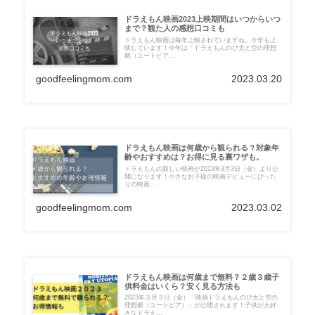
ドラえもん映画2023上映期間はいつからいつ
まで？観た人の感想口コミも
ドラえもん映画は毎年上映されていますね。今年も上
映しています！今年は「ドラえもんのび太と空の理想
郷（ユートピア...
goodfeelingmom.com
2023.03.20
ドラえもん映画は何歳から観られる？対象年
齢やおすすめは？お得に見る裏ワザも。
ドラえもんの新しい映画が2023年3月3日（金）より公
開になります！小さなお子様の映画デビューにぴった
りの映画...
goodfeelingmom.com
2023.03.02
ドラえもん映画は何歳まで無料？２歳３歳子
供料金はいくら？安く見る方法も
2023年３月３日（金）「映画ドラえもんのび太と空の
理想郷（ユートピア）」が公開されます！子供が大好
きなドラえ...