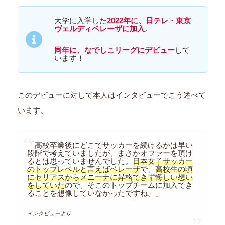
大学に入学した
2022年に、日テレ・東京
ヴェルディベレーザに加入
。
同年に
、
なでしこリーグにデビュー
して
います！
このデビューに対して本人はインタビューでこう述べて
います。
「高校卒業後にどこでサッカーを続けるかは早い
段階で考えていましたが、まさかオファーを頂け
るとは思っていませんでした。
日本女子サッカー
のトップレベルと言えばベレーザ
で、
高校生の頃
にセリアスからメニーナに昇格できず悔しい想い
をしていた
ので、そこのトップチームに加入でき
ることを想像していなかったですね。」
インタビューより