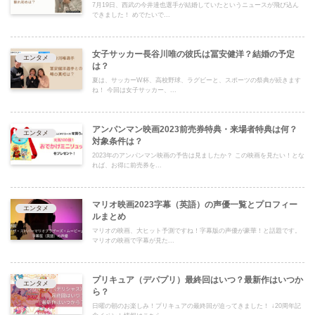
7月19日、西武の今井達也選手が結婚していたというニュースが飛び込ん
できました！ めでたいで...
女子サッカー長谷川唯の彼氏は冨安健洋？結婚の予定
エンタメ
は？
夏は、サッカーW杯、高校野球、ラグビーと、スポーツの祭典が続きます
ね！ 今回は女子サッカー、...
アンパンマン映画2023前売券特典・来場者特典は何？
エンタメ
対象条件は？
2023年のアンパンマン映画の予告は見ましたか？ この映画を見たい！とな
れば、お得に前売券を...
マリオ映画2023字幕（英語）の声優一覧とプロフィー
エンタメ
ルまとめ
マリオの映画、大ヒット予測ですね！字幕版の声優が豪華！と話題です。
マリオの映画で字幕が見た...
プリキュア（デパプリ）最終回はいつ？最新作はいつか
エンタメ
ら？
日曜の朝のお楽しみ！プリキュアの最終回が迫ってきました！ ↓20周年記