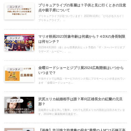
プリキュアライブの客層は？子供と見に行くときの注意
エンタメ
点や親子席について
プリキュアライブが近づいています！ 2023年10月に「ひろがるスカイ！
プリキュアライブ」 ...
マリオ映画2023対象年齢は何歳から？４DXの身長制限
エンタメ
は何センチ？
2023年4月28日（金）から世界的大ヒット予想の「ザ・スーパーマリオブ
ラザーズ・ムービー」。 ...
金曜ロードショーとジブリ展2024広島開催はいつから
エンタメ
いつまで？
※当サイトでは商品・サービスのリンク先にプロモーションが含まれてい
ます 「金曜ロードショーと...
沢尻エリカ結婚相手は誰？草刈正雄長女の紅蘭の元旦
エンタメ
那？
芸能界から姿を消して数年。それでも沢尻エリカの現在は注目されていま
す。2019年に麻薬取締法違反で...
【画像】市川猿之助遺書の宛名″最愛の人M″は石橋正高