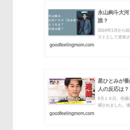
永山絢斗大河
誰？
2024年1月か
ストとして発表さ
goodfeelingmom.com
星ひとみが番
人の反応は？
6月１６日、俳優
捕されました。逮捕
goodfeelingmom.com