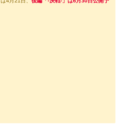
は4月21日、
後編「-決戦-」は6月30日公開予