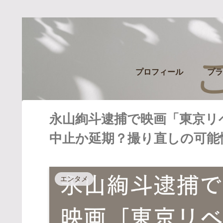
プロフィール
プラ
永山絢斗逮捕で映画「東京リ
中止か延期？撮り直しの可能
エンタメ