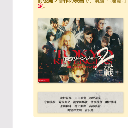
前後編２部作の映画
で、前編「-運命-」
定
。