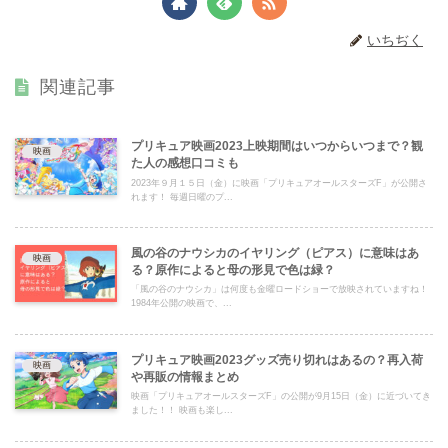
いちぢく
関連記事
プリキュア映画2023上映期間はいつからいつまで？観
映画
た人の感想口コミも
2023年９月１５日（金）に映画「プリキュアオールスターズF」が公開さ
れます！ 毎週日曜のプ...
風の谷のナウシカのイヤリング（ピアス）に意味はあ
映画
る？原作によると母の形見で色は緑？
「風の谷のナウシカ」は何度も金曜ロードショーで放映されていますね！
1984年公開の映画で、...
プリキュア映画2023グッズ売り切れはあるの？再入荷
映画
や再販の情報まとめ
映画「プリキュアオールスターズF」の公開が9月15日（金）に近づいてき
ました！！ 映画も楽し...