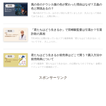
風の谷のナウシカ服の色が変わった理由はなぜ？王蟲の
映画
色と関係あるの？
「風の谷のナウシカ」は小さい頃から見ていましたが、大人になって改め
てみてみると… 人間の争い...
「君たちはどう生きるか」で宮崎駿監督は引退か？引退
映画
詐欺の真相
7月14日に公開が迫っているジブリ最新映画「君たちはどう生きるか」に
ついてです。 久しぶりの...
君たちはどう生きるか前売券はどこで買う？購入方法や
映画
前売特典について
ジブリ最新作「君たちはどう生きるか」の公開がもうすぐですね！ 金曜ロ
ードショーで３週連続ジブ...
スポンサーリンク