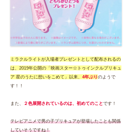
ミラクルライトが入場者プレゼントとして配布されるの
は、2019年公開の「映画スター☆トゥインクルプリキュ
ア 星のうたに想いをこめて」以来、
4年ぶり
のようで
す！！
また、
２色展開されているのは、初めてのこと
です！
テレビアニメで男の子プリキュアが登場したことも関係
していそうですね！