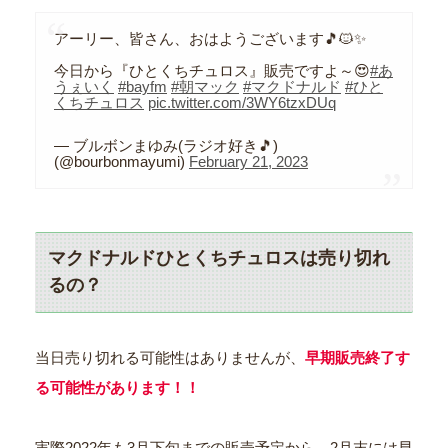
アーリー、皆さん、おはようございます🎵🐱✨
今日から『ひとくちチュロス』販売ですよ～😍
#あ
うぇいく
#bayfm
#朝マック
#マクドナルド
#ひと
くちチュロス
pic.twitter.com/3WY6tzxDUq
— ブルボンまゆみ(ラジオ好き🎵)
(@bourbonmayumi)
February 21, 2023
マクドナルドひとくちチュロスは売り切れ
るの？
当日売り切れる可能性はありませんが、
早期販売終了す
る可能性があります！！
実際2022年も3月下旬までの販売予定から、2月末には早