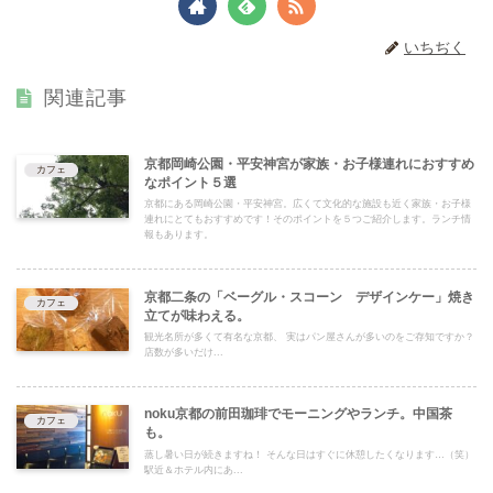
いちぢく
関連記事
京都岡崎公園・平安神宮が家族・お子様連れにおすすめ
カフェ
なポイント５選
京都にある岡崎公園・平安神宮。広くて文化的な施設も近く家族・お子様
連れにとてもおすすめです！そのポイントを５つご紹介します。ランチ情
報もあります。
京都二条の「ベーグル・スコーン デザインケー」焼き
カフェ
立てが味わえる。
観光名所が多くて有名な京都、 実はパン屋さんが多いのをご存知ですか？
店数が多いだけ...
noku京都の前田珈琲でモーニングやランチ。中国茶
カフェ
も。
蒸し暑い日が続きますね！ そんな日はすぐに休憩したくなります…（笑）
駅近＆ホテル内にあ...