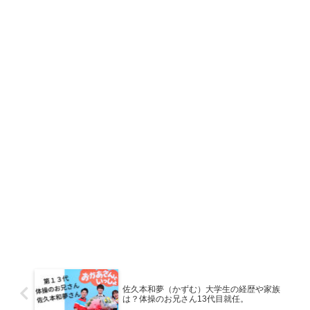
佐久本和夢（かずむ）大学生の経歴や家族
は？体操のお兄さん13代目就任。