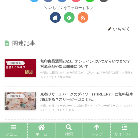
いちぢくをフォローする
いちぢく
関連記事
無印良品週間2023。オンラインはいつからいつまで？
お役立ち
対象商品や次回開催について
年明けに2回値上げした無印良品が… 1年ぶりに「無印良品週間」を開催す
るそうです！！新年度準...
京都リサーチパークのダイソー(THREEPY）に無料駐車
お役立ち
場はある？スリーピー口コミも。
先日、京都リサーチパークの２階へ行くと「ダイソーがオープン」してい
てびっくりしました！ 以前...
2023年2月無印良品2回目の値上げはいつ？商品一覧ま
お役立ち
とめ
メニュー
ホーム
検索
トップ
サイドバー