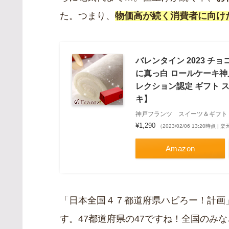
た。つまり、
物価高が続く消費者に向け
バレンタイン 2023 チ
に真っ白 ロールケーキ
レクション認定 ギフト 
キ】
神戸フランツ スイーツ＆ギフト
¥1,290
（2023/02/06 13:20時点 |
Amazon
「日本全国４７都道府県ハピろー！計画
す。47都道府県の47ですね！全国のみ