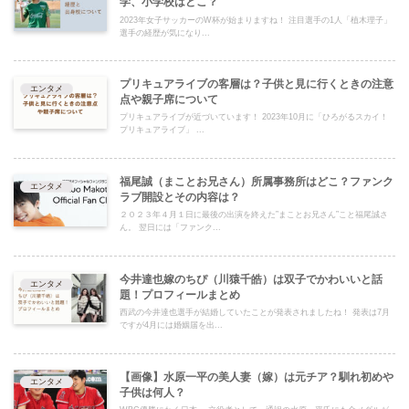
学、小学校はどこ？
2023年女子サッカーのW杯が始まりますね！ 注目選手の1人「植木理子」
選手の経歴が気になり...
プリキュアライブの客層は？子供と見に行くときの注意
エンタメ
点や親子席について
プリキュアライブが近づいています！ 2023年10月に「ひろがるスカイ！
プリキュアライブ」 ...
福尾誠（まことお兄さん）所属事務所はどこ？ファンク
エンタメ
ラブ開設とその内容は？
２０２３年４月１日に最後の出演を終えた”まことお兄さん”こと福尾誠さ
ん。 翌日には「ファンク...
今井達也嫁のちぴ（川猿千皓）は双子でかわいいと話
エンタメ
題！プロフィールまとめ
西武の今井達也選手が結婚していたことが発表されましたね！ 発表は7月
ですが4月には婚姻届を出...
【画像】水原一平の美人妻（嫁）は元チア？馴れ初めや
エンタメ
子供は何人？