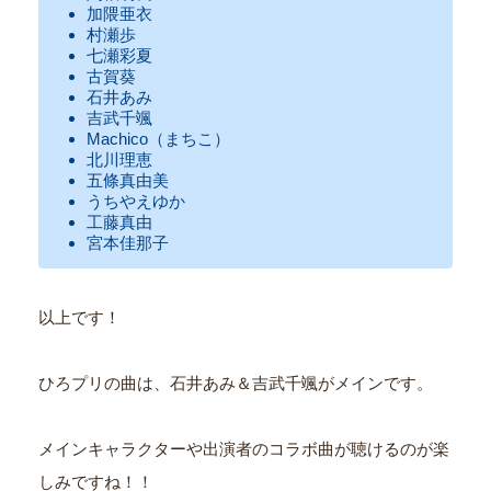
加隈亜衣
村瀬歩
七瀬彩夏
古賀葵
石井あみ
吉武千颯
Machico（まちこ）
北川理恵
五條真由美
うちやえゆか
工藤真由
宮本佳那子
以上です！
ひろプリの曲は、石井あみ＆吉武千颯がメインです。
メインキャラクターや出演者のコラボ曲が聴けるのが楽
しみですね！！