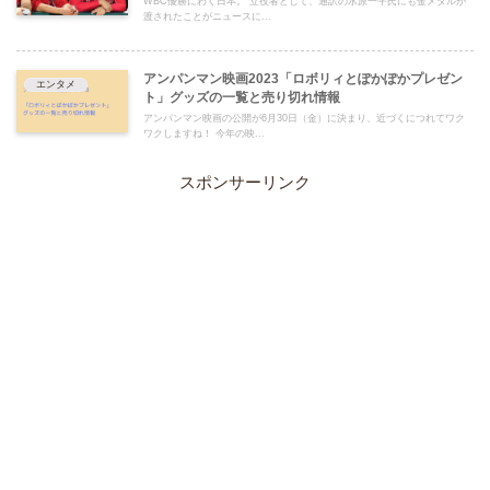
WBC優勝にわく日本。 立役者として、通訳の水原一平氏にも金メダルが
渡されたことがニュースに...
アンパンマン映画2023「ロボリィとぽかぽかプレゼン
エンタメ
ト」グッズの一覧と売り切れ情報
アンパンマン映画の公開が6月30日（金）に決まり、近づくにつれてワク
ワクしますね！ 今年の映...
スポンサーリンク