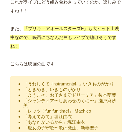
これがライブにどう組み合わさっていくのか、楽しみで
すね！！
また、
「プリキュアオールスターズF」も大ヒット上映
中なので、映画にちなんだ曲もライブで聴けそうです
ね！
こちらは映画の曲です。
「うれしくて -instrumental- 」いきものがかり
「ときめき」いきものがかり
「ようこそ、お子さま♡ドリーミア」後本萌葉
「シャンティア〜しあわせのくに〜」瀬戸麻沙
美
「レッツ！fun fun time!」 Machico
「考えてみて」堀江由衣
「あなたがいるから」堀江由衣
「魔女の子守歌〜歌は魔法」新妻聖子