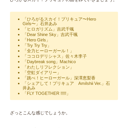
「ひろがるスカイ！プリキュア〜Hero
Girls〜」石井あみ
「ヒロガリズム」吉武千颯
「Dear Shine Sky」吉武千颯
「Hero Girls」
「Try Try Try」
「全力ヒーローガール！」
「ココロデリシャス」佐々木李子
「Daybreak song」Machico
「わたしリフレクション」
「空虹ダイアリー」
「跳べ！ヒーローガール」深澤恵梨香
「シェアして！プリキュア AmiIshii Ver.」石
井あみ
「FLY TOGETHER !!!!!」
ざっとこんな感じでしょうか。