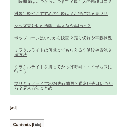
上映期間はいつからいつまで？観た人の感想口コミ
対象年齢やおすすめの年齢は？お得に観る裏ワザ
グッズ売り切れ情報。再入荷や再販は？
ポップコーンはいつから販売？売り切れや再販状況
ミラクルライトは何歳までもらえる？値段や電池交
換方法
ミラクルライトを持ってかっぱ寿司・トイザらスに
行こう！
プリキュアライブ2024先行抽選と通常販売はいつか
ら？購入方法まとめ
[ad]
Contents
[
hide
]