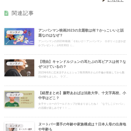
関連記事
アンパンマン映画2023の主題歌は何？かっこいいと話
エンタメ
題なのはなぜ？
アンパンマンの2023年映画「それいけ！アンパンマン ロボリィとぽかぽ
かプレゼント」が6月30日（...
【理由】キャンドルジュンの耳たぶの耳ピアスは何？な
エンタメ
ぜつけているの？
2023年6月に広末涼子さんとシェフ鳥羽周作さんの不倫が発覚してから数
日が経ちました。 ラブ...
【経歴まとめ】藤野あおばは法政大学、十文字高校、小
エンタメ
中学はどこ？
女子サッカーのワールドカップが始まりましたね！ 「なでしこジャパン」
の活躍が楽しみです！！ ...
ヌートバー選手の年齢や家族構成は？日本人母の出身地
エンタメ
や年齢も