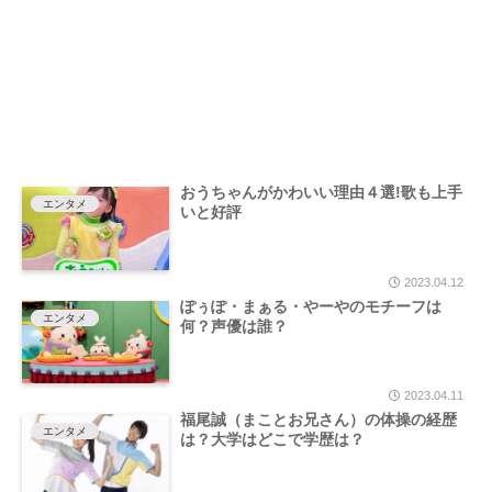
おうちゃんがかわいい理由４選!歌も上手
エンタメ
いと好評
2023.04.12
ぽぅぽ・まぁる・やーやのモチーフは
エンタメ
何？声優は誰？
2023.04.11
福尾誠（まことお兄さん）の体操の経歴
エンタメ
は？大学はどこで学歴は？