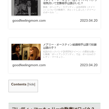
頃気付いて交際相手は誰がいた？
映画「ボヘミアン・ラプソディ」はQUEEN（クイー
ン）についての映画で、大ヒットしました！クイーン
のボーカル「...
goodfeelingmom.com
2023.04.20
メアリー・オースティン結婚相手は誰で妊娠
は誰の子？
伝説のロックバンドQUEEN(クイーン）の歴史を描い
た映画「ボヘミアンラプソディ」では、ボーカルのフ
レディ・マーキュリ...
goodfeelingmom.com
2023.04.20
Contents
[
hide
]