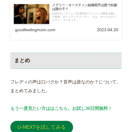
メアリー・オースティン結婚相手は誰で妊娠
は誰の子？
伝説のロックバンドQUEEN(クイーン）の歴史を描い
た映画「ボヘミアンラプソディ」では、ボーカルのフ
レディ・マーキュリ...
goodfeelingmom.com
2023.04.20
まとめ
フレディの声は口パクか？音声は誰なのか？について、
まとめてみました。
もう一度見たい方ははこちら。お試し30日間無料！
U-NEXTを試してみる