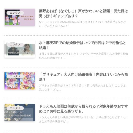
藤野あおば（なでしこ）声がかわいいと話題！見た目は
エンタメ
男っぽくギャップあり？
なでしこジャパンの2023年W杯がはじまりましたね！ 代表選手を見なが
ら、どんな人がいるんだ...
水卜麻美ZIPでの結婚報告はいつで内容は？中村倫也と
エンタメ
結婚！
３月２５日に速報が入りました！ アナウンサー水卜麻美さんと俳優中村倫
也さんの結婚です！ ...
「プリキュア」大人向け続編発表！内容は？いつから放
エンタメ
送？
プリキュアの新作が２０２３年３月１４日に発表されました！ ここでは、
気になる ・どん...
ドラえもん映画は何歳から観られる？対象年齢やおすす
エンタメ
めは？お得に見る裏ワザも。
ドラえもんの新しい映画が2023年3月3日（金）より公開になります！ 小
さなお子様の映画デビ...