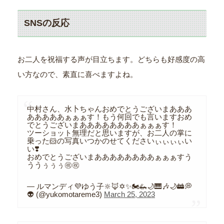
SNSの反応
お二人を祝福する声が目立ちます。どちらも好感度の高
い方なので、素直に喜べますよね。
中村さん、水卜ちゃんおめでとうございまあああ
あああああぁぁぁす！もう何回でも言いますおめ
でとうございまああああああああぁぁぁす！
ツーショット無理だと思いますが、お二人の掌に
乗った🐹の写真いつかのせてくださいぃぃぃぃい
い❣️
おめでとうございまああああああああぁぁぁすう
ううぅぅぅ㊗️㊗️
— ルマンディ💜ゆう子🔆🦊✡️✨🏍🦗🌙🎹🎶🌙🚋💭
👽 (@yukomotareme3)
March 25, 2023