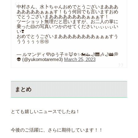
中村さん、水卜ちゃんおめでとうございまあああ
あああああぁぁぁす！もう何回でも言いますおめ
でとうございまああああああああぁぁぁす！
ツーショット無理だと思いますが、お二人の掌に
乗った🐹の写真いつかのせてくださいぃぃぃぃい
い❣️
おめでとうございまああああああああぁぁぁすう
ううぅぅぅ㊗️㊗️
— ルマンディ💜ゆう子🔆🦊✡️✨🏍🦗🌙🎹🎶🌙🚋💭
👽 (@yukomotareme3)
March 25, 2023
まとめ
とても嬉しいニュースでしたね！
今後のご活躍に、さらに期待しています！！