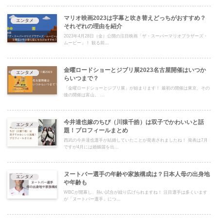
マリオ映画2023は字幕と吹き替えどっちがおすすめ？
エンタメ
それぞれの理由を紹介
2023年4月28日（金）公開の注目映画「ザ・スーパーマリオブラザーズ・
ムービー」！ 観る前...
金曜ロードショーとジブリ展2023名古屋開催はいつか
エンタメ
らいつまで？
「金曜ロードショーとジブリ展」が始まります！ 最初の開催は東京、その
後の開催は富山。 ...
今井達也嫁のちぴ（川猿千皓）は双子でかわいいと話
エンタメ
題！プロフィールまとめ
西武の今井達也選手が結婚していたことが発表されましたね！ 発表は7月
ですが4月には婚姻届を出...
ヌートバー選手の年齢や家族構成は？日本人母の出身地
エンタメ
や年齢も
WBCが開幕し、熱い試合が繰り広げられますね！ 注目選手は多くいます
が「ヌートバー選手」につ...