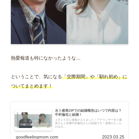
熱愛報道も特になかったような…
ということで、気になる
「交際期間」や「馴れ初め」に
ついてまとめます！
水卜麻美ZIPでの結婚報告はいつで内容は？
中村倫也と結婚！
３月２５日に速報が入りました！アナウンサー水卜麻
美さんと俳優中村倫也さんの結婚です！速報が入った
のは土...
goodfeelingmom.com
2023.03.25