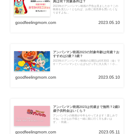
典は何？対象条件は？
2023年のアンパンマン映画の予告は見ましたか？この
映画を見たい！となれば、お得に前売券を買いたくな
りますよね...
goodfeelingmom.com
2023.05.10
アンパンマン映画2023の対象年齢は何歳？お
すすめは2歳？3歳？
2023年のアンパンマン映画の公開日は6月30日（金）で
す！アンパンマンといえばちびっ子に大人気！！小...
goodfeelingmom.com
2023.05.10
アンパンマン映画2023は何歳まで無料？2歳3
歳子供料金はいくら？
アンパンマンの映画が今年もやってきます！楽しみで
すね。小さなお子様と一緒に観に行く方も多いは
ず。・何歳...
goodfeelingmom.com
2023.05.11