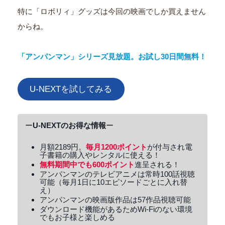
特に「ロボリィ」グッズは今回の映画でしか買えません
からね。
「アンパンマン」シリーズ見放題。お試し30日間無料！
U-NEXTを試してみる
ー
U-NEXTのお得な情報
ー
月額2189円。
毎月1200ポイント
が付与され電
子書籍の購入やレンタルに使える！
無料期間中でも600ポイント
進呈される！
アンパンマンのテレビアニメは常時100話視聴
可能（毎月1日に10エピソードごとに入れ替
え）
アンパンマンの映画版作品は57作品視聴可能
ダウンロード機能があるためWi-Fiのない環境
でもお子様と楽しめる