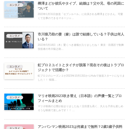
樺澤まどか彼氏やタイプ、結婚は？父や兄、母の死因に
エンタメ
ついて
2023年1月31日放送「セブンルール」に出演される樺澤まどかさん。可愛
くて仕事のできるマネージャ...
市川猿乃助の妻（嫁）は誰で結婚している？子供は何人
エンタメ
いる？
2023年5月18日（木）驚くべき速報が入りましたね！ 東京・目黒区で歌舞
伎役者の市川猿之助...
虹プロ２ユイトとタイチが脱落？現在その後はトラプロ
エンタメ
ジェクトで活躍か？
虹プロ２のシーズン２が2023年10月13日からHuluで放送スタートになりま
した！！ 韓国...
マリオ映画2023吹き替え（日本語）の声優一覧とプロ
エンタメ
フィールまとめ
マリオ映画の公開が始まりましたね！注目度も高く、大人も子供も楽しめ
そうな映画で楽しみです！！ ...
アンパンマン映画2023は何歳まで無料？2歳3歳子供料
エンタメ