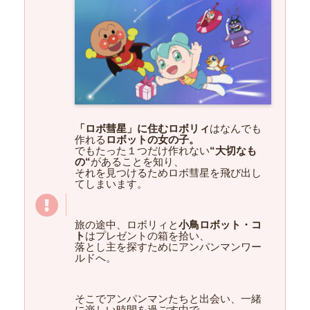
「ロボ彗星」に住むロボリィ
はなんでも
作れる
ロボットの女の子。
でもたった１つだけ作れない
“大切なも
の“
があることを知り、
それを見つけるためロボ彗星を飛び出し
てしまいます。
旅の途中、ロボリィと
小鳥ロボット・コ
ト
はプレゼントの箱を拾い、
落とし主を探すためにアンパンマンワー
ルドへ。
そこでアンパンマンたちと出会い、一緒
に楽しい時間を過ごす中で、