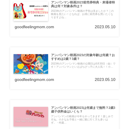
アンパンマン映画2023前売券特典・来場者特
典は何？対象条件は？
2023年のアンパンマン映画の予告は見ましたか？この
映画を見たい！となれば、お得に前売券を買いたくな
りますよね...
goodfeelingmom.com
2023.05.10
アンパンマン映画2023の対象年齢は何歳？お
すすめは2歳？3歳？
2023年のアンパンマン映画の公開日は6月30日（金）で
す！アンパンマンといえばちびっ子に大人気！！小...
goodfeelingmom.com
2023.05.10
アンパンマン映画2023は何歳まで無料？2歳3
歳子供料金はいくら？
アンパンマンの映画が今年もやってきます！楽しみで
すね。小さなお子様と一緒に観に行く方も多いは
ず。・何歳...