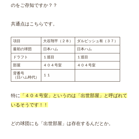
のをご存知ですか？？
共通点はこちらです。
項目
大谷翔平（２８）
ダルビッシュ有（３７）
最初の球団
日本ハム
日本ハム
ドラフト
１巡目
１巡目
部屋
４０４号室
４０４号室
背番号
１１
（日ハム時代）
特に
「４０４号室」というのは「出世部屋」と呼ばれて
いるそうです！！
どの球団にも「出世部屋」は存在するんだとか。