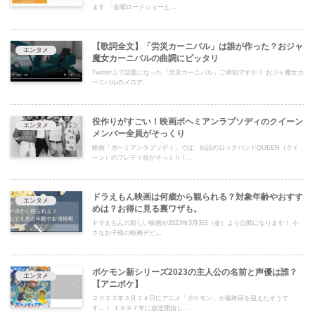
ます 「金曜ロードショーと...
【歌詞全文】「労災カーニバル」は誰が作った？おジャ
エンタメ
魔女カーニバルの曲調にピッタリ
Twitter上で話題になった「労災カーニバル」ご存知ですか？ おジャ魔女カ
ーニバルのメロデ...
役作りがすごい！映画ボヘミアンラプソディのクイーン
エンタメ
メンバー全員がそっくり
映画「ボヘミアンラプソディ」では、伝説のロックバンドQUEEN（クイ
ーン）のフレディ役がそっくり！...
ドラえもん映画は何歳から観られる？対象年齢やおすす
エンタメ
めは？お得に見る裏ワザも。
ドラえもんの新しい映画が2023年3月3日（金）より公開になります！ 小
さなお子様の映画デビ...
ポケモン新シリーズ2023の主人公の名前と声優は誰？
エンタメ
【アニポケ】
２０２３年３月２４日にアニメ「ポケモン」が最終回を迎えたそうで
す…！ １９９７年に放送開始し...