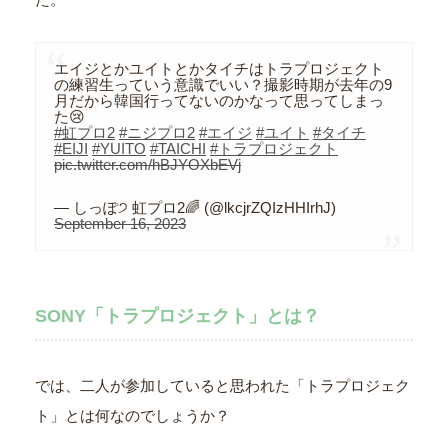
エイジとかユイトとかタイチはトラプロジェクト
の練習生っていう意識でいい？撮影時期が去年の9
月だから韓国行ってないのかなって思ってしまっ
た😢
#虹プロ2
#ニジプロ2
#エイジ
#ユイト
#タイチ
#EIJI
#YUITO
#TAICHI
#トラプロジェクト
pic.twitter.com/hBJYOXbEVj
— しっぽ੭ 虹プロ2🌈 (@lkcjrZQIzHHIrhJ)
September 16, 2023
SONY「トラプロジェクト」とは？
では、二人が参加していると思われた「トラプロジェク
ト」とは何なのでしょうか？