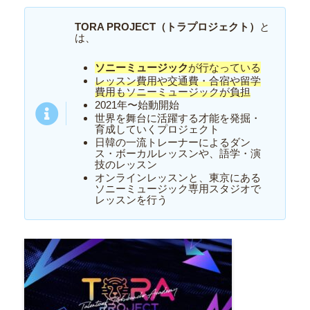
TORA PROJECT（トラプロジェクト）
と
は、
ソニーミュージック
が行なっている
レッスン費用や交通費・合宿や留学
費用もソニーミュージックが負担
2021年〜始動開始
世界を舞台に活躍する才能を発掘・
育成していくプロジェクト
日韓の一流トレーナーによるダン
ス・ボーカルレッスンや、語学・演
技のレッスン
オンラインレッスンと、東京にある
ソニーミュージック専用スタジオで
レッスンを行う