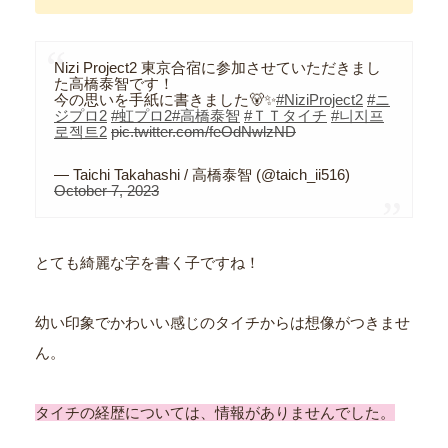
Nizi Project2 東京合宿に参加させていただきまし
た高橋泰智です！
今の思いを手紙に書きました🐻✨️
#NiziProject2
#ニ
ジプロ2
#虹プロ2
#高橋泰智
#ＴＴタイチ
#니지프
로젝트2
pic.twitter.com/feOdNwlzND
— Taichi Takahashi / 高橋泰智 (@taich_ii516)
October 7, 2023
とても綺麗な字を書く子ですね！
幼い印象でかわいい感じのタイチからは想像がつきませ
ん。
タイチの経歴については、情報がありませんでした。