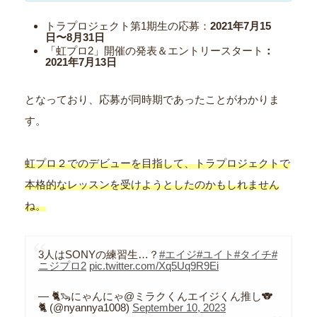
トラプロジェクト第1期生の応募：
2021年7月15
日〜8月31日
「虹プロ2」開催の発表＆エントリースタート
：
2021年7月13日
となっており、応募が同時期であったことがわかりま
す。
虹プロ２でのデビューを目指して、トラプロジェクトで
本格的なレッスンを受けようとしたのかもしれません
ね。
3人はSONYの練習生…？
#エイジ
#ユイト
#タイチ
#
ニジプロ2
pic.twitter.com/Xq5Uq9R9Ei
— 🐈🦦にゃんにゃ@ミラクくんエイジくん推し🐨
🐈 (@nyannya1008)
September 10, 2023