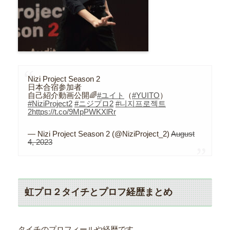
Nizi Project Season 2
日本合宿参加者
自己紹介動画公開🌈
#ユイト
（
#YUITO
）
#NiziProject2
#ニジプロ2
#니지프로젝트
2
https://t.co/9MpPWKXlRr
— Nizi Project Season 2 (@NiziProject_2)
August
4, 2023
虹プロ２タイチとプロフ経歴まとめ
タイチのプロフィールや経歴です。