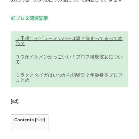
虹プロ２関連記事
（予想）デビューメンバーは誰？決まってるって本
当？
ユウがイケメンかっこいい！プロフ経歴彼女につい
て
ミラクとタイガはいつから幼馴染？年齢身長プロフ
まとめ
[ad]
Contents
[
hide
]