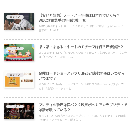
【安いと話題】ヌートバー年俸は日本円でいくら？
エンタメ
WBC活躍選手の年俸比較一覧
WBCが歓喜にわく日本…！ １４年ぶりに日本一に輝き、お祝いムード一
色です！！ WBC...
ぽぅぽ・まぁる・やーやのモチーフは何？声優は誰？
エンタメ
２０２３年４月より「いないいないばあ」が大きく変わりました！ 女の子
は「おうちゃん」になり、...
金曜ロードショーとジブリ展2024京都開催はいつから
エンタメ
いつまで？
※当サイトでは商品・サービスのリンク先にプロモーションが含まれてい
ます 「金曜ロードショーと...
フレディの歌声は口パク？映画ボヘミアンラプソディで
エンタメ
は誰が歌っている？
大ヒットした映画「ボヘミアンラプソディ」では、多くのクイーンの楽曲
に触れることができ、つい聞き入っ...