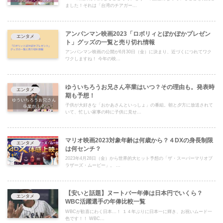
ました！それは「台湾のチアガー...
アンパンマン映画2023「ロボリィとぽかぽかプレゼン
エンタメ
ト」グッズの一覧と売り切れ情報
アンパンマン映画の公開が6月30日（金）に決まり、近づくにつれてワク
ワクしますね！ 今年の映...
ゆういちろうお兄さん卒業はいつ？その理由も。発表時
エンタメ
期も予想！
子供が大好きな「おかあさんといっしょ」の番組。朝と夕方に放送されて
いて、忙しい家事の時に子供に見せ...
マリオ映画2023対象年齢は何歳から？４DXの身長制限
エンタメ
は何センチ？
2023年4月28日（金）から世界的大ヒット予想の「ザ・スーパーマリオブ
ラザーズ・ムービー」。 ...
【安いと話題】ヌートバー年俸は日本円でいくら？
エンタメ
WBC活躍選手の年俸比較一覧
WBCが歓喜にわく日本…！ １４年ぶりに日本一に輝き、お祝いムード一
色です！！ WBC...