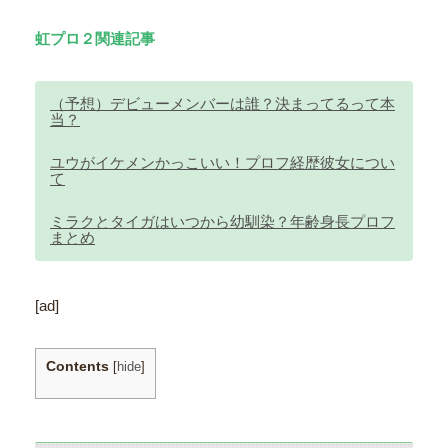
虹プロ２関連記事
（予想）デビューメンバーは誰？決まってるって本
当？
ユウがイケメンかっこいい！プロフ経歴彼女につい
て
ミラクとタイガはいつから幼馴染？年齢身長プロフ
まとめ
[ad]
Contents
[
hide
]