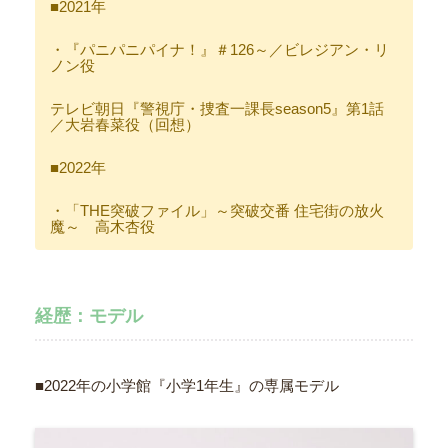
■2021年
・『パニパニパイナ！』＃126～／ビレジアン・リ
ノン役
テレビ朝日『警視庁・捜査一課長season5』第1話
／大岩春菜役（回想）
■2022年
・「THE突破ファイル」～突破交番 住宅街の放火
魔～ 高木杏役
経歴：モデル
■2022年の小学館『小学1年生』の専属モデル