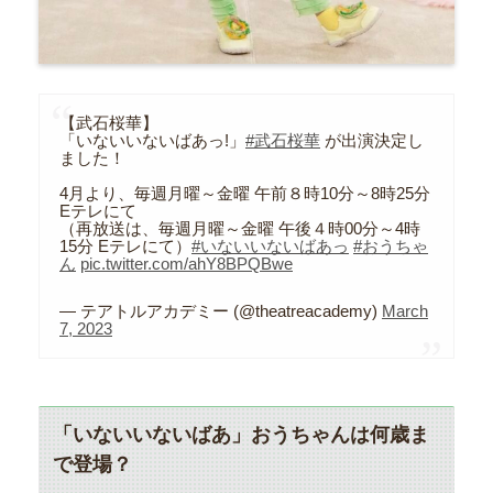
【武石桜華】
「いないいないばあっ!」
#武石桜華
が出演決定し
ました！
4月より、毎週月曜～金曜 午前８時10分～8時25分
Eテレにて
（再放送は、毎週月曜～金曜 午後４時00分～4時
15分 Eテレにて）
#いないいないばあっ
#おうちゃ
ん
pic.twitter.com/ahY8BPQBwe
— テアトルアカデミー (@theatreacademy)
March
7, 2023
「いないいないばあ」おうちゃんは何歳ま
で登場？