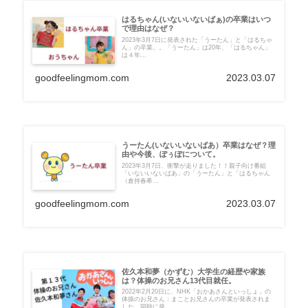
はるちゃん(いないいないばぁ)の卒業はいつ
で理由はなぜ？
2023年3月7日に発表された「うーたん」と「はるちゃ
ん」の卒業。。「うーたん」は20年、「はるちゃん」
は４年...
goodfeelingmom.com
2023.03.07
うーたん(いないいないばあ）卒業はなぜ？理
由や今後、ぽぅぽについて。
2023年3月7日、衝撃が走りました！！親子向け番組
「いないいないばあ」の「うーたん」と「はるちゃん
（倉持春希...
goodfeelingmom.com
2023.03.07
佐久本和夢（かずむ）大学生の経歴や家族
は？体操のお兄さん13代目就任。
2022年2月20日に、NHK「おかあさんといっしょ」の
体操のお兄さん：まことお兄さんの卒業が発表されま
した。同時に発...