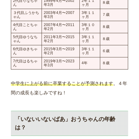
2代目りなちゃ
1999年4月〜2002
2年１１
８歳
ん
年3月
ヶ月
３代目ふうかち
2003年4月〜2007
3年１１
７歳
ゃん
年3月
ヶ月
4代目ことちゃ
2007年4月〜2011
3年１０
８歳
ん
年2月
ヶ月
5代目ゆうなち
2011年3月〜2015
3年１１
８歳
ゃん
年2月
ヶ月
6代目ゆきちゃ
2015年3月〜2019
3年１１
６歳
ん
年2月
ヶ月
7代目はるちゃ
2019年3月〜2023
4年
８歳
ん
年3月
中学生に上がる前に卒業することが予測されます
。４年
間の成長も楽しみですね！
「いないいないばあ」おうちゃんの年齢
は？