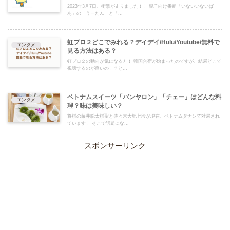
2023年3月7日、衝撃が走りました！！ 親子向け番組「いないいないば
あ」の「うーたん」と「...
虹プロ２どこでみれる？デイデイ/Hulu/Youtube/無料で
エンタメ
見る方法はある？
虹プロ２の動向が気になる方！ 韓国合宿が始まったのですが、結局どこで
視聴するのが良いの！？と...
ベトナムスイーツ「バンヤロン」「チェー」はどんな料
エンタメ
理？味は美味しい？
将棋の藤井聡太棋聖と佐々木大地七段が現在、ベトナムダナンで対局され
ています！ そこで話題にな...
スポンサーリンク