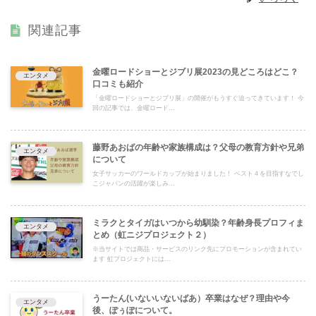
関連記事
金曜ロードショーとジブリ展2023の見どころはどこ？
エンタメ
口コミも紹介
「金曜ロードショーとジブリ展」の開催がもうすぐ迫ってきています！ 今
回の記事では、金曜ロード...
藤野あおばの年齢や家族構成は？父母の教育方針や兄弟
エンタメ
について
女子サッカーのワールドカップが始まりました！ ベスト４を目指すなでし
こジャパンの活躍が楽しみ...
ミラクとタイガはいつから幼馴染？年齢身長プロフィま
エンタメ
とめ（虹ニジプロジェクト２）
※当サイトでは商品・サービスのリンク先にプロモーションが含まれてい
ます 虹プロジェクトには...
うーたん(いないいないばあ）卒業はなぜ？理由や今
エンタメ
後、ぽぅぽについて。