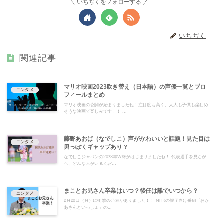
いちぢくをフォローする
いちぢく
関連記事
マリオ映画2023吹き替え（日本語）の声優一覧とプロ
エンタメ
フィールまとめ
マリオ映画の公開が始まりましたね！注目度も高く、大人も子供も楽しめ
そうな映画で楽しみです！！ ...
藤野あおば（なでしこ）声がかわいいと話題！見た目は
エンタメ
男っぽくギャップあり？
なでしこジャパンの2023年W杯がはじまりましたね！ 代表選手を見なが
ら、どんな人がいるんだ...
まことお兄さん卒業はいつ？後任は誰でいつから？
エンタメ
2月20日（月）に衝撃の発表がありました！！ NHKの親子向け番組「おか
あさんといっしょ」の...