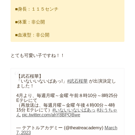
■身長：１１５センチ
■体重：非公開
■血液型：非公開
とても可愛い子ですね！！
【武石桜華】
「いないいないばあっ!」
#武石桜華
が出演決定し
ました！
4月より、毎週月曜～金曜 午前８時10分～8時25分
Eテレにて
（再放送は、毎週月曜～金曜 午後４時00分～4時
15分 Eテレにて）
#いないいないばあっ
#おうちゃ
ん
pic.twitter.com/ahY8BPQBwe
— テアトルアカデミー (@theatreacademy)
March
7, 2023