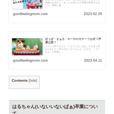
体操のお兄さん：まことお兄さんの卒業が発表されま
した。同時に発...
goodfeelingmom.com
2023.02.20
ぽぅぽ・まぁる・やーやのモチーフは何？声
優は誰？
２０２３年４月より「いないいないばあ」が大きく変
わりました！女の子は「おうちゃん」になり、「うー
たん」が卒業し...
goodfeelingmom.com
2023.04.11
Contents
[
hide
]
はるちゃん(いないいないばぁ)卒業につい
て