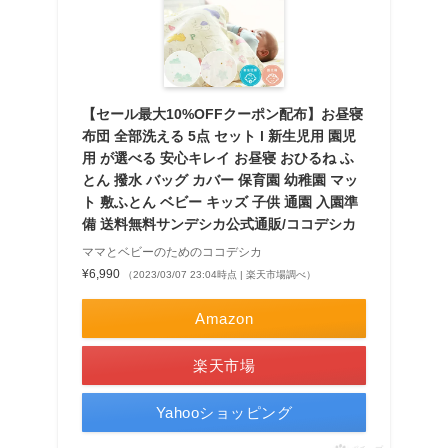
【セール最大10%OFFクーポン配布】お昼寝
布団 全部洗える 5点 セット l 新生児用 園児
用 が選べる 安心キレイ お昼寝 おひるね ふ
とん 撥水 バッグ カバー 保育園 幼稚園 マッ
ト 敷ふとん ベビー キッズ 子供 通園 入園準
備 送料無料サンデシカ公式通販/ココデシカ
ママとベビーのためのココデシカ
¥6,990
（2023/03/07 23:04時点 | 楽天市場調べ）
Amazon
楽天市場
Yahooショッピング