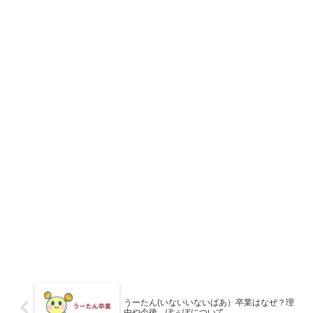
うーたん(いないいないばあ）卒業はなぜ？理
由や今後、ぽぅぽについて。