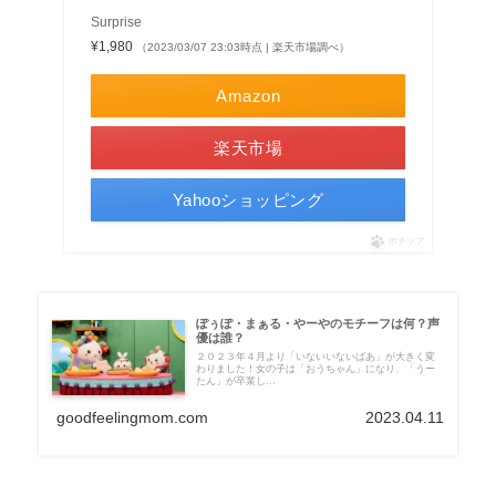
Surprise
¥1,980
（2023/03/07 23:03時点 | 楽天市場調べ）
Amazon
楽天市場
Yahooショッピング
ポチップ
ぽぅぽ・まぁる・やーやのモチーフは何？声
優は誰？
２０２３年４月より「いないいないばあ」が大きく変
わりました！女の子は「おうちゃん」になり、「うー
たん」が卒業し...
goodfeelingmom.com
2023.04.11