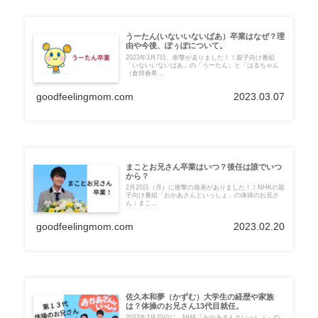
うーたん(いないいないばあ）卒業はなぜ？理
由や今後、ぽぅぽについて。
2023年3月7日、衝撃が走りました！！親子向け番組
「いないいないばあ」の「うーたん」と「はるちゃん
（倉持春希...
goodfeelingmom.com
2023.03.07
まことお兄さん卒業はいつ？後任は誰でいつ
から？
2月20日（月）に衝撃の発表がありました！！NHKの親
子向け番組「おかあさんといっしょ」の体操のお兄さ
ん：まこ...
goodfeelingmom.com
2023.02.20
佐久本和夢（かずむ）大学生の経歴や家族
は？体操のお兄さん13代目就任。
2022年2月20日に、NHK「おかあさんといっしょ」の