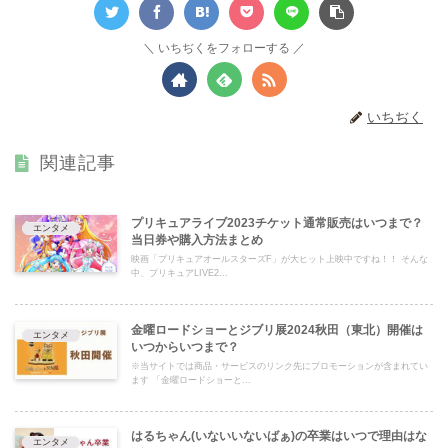
いちぢくをフォローする
いちぢく
関連記事
プリキュアライブ2023チケット通常販売はいつまで？
エンタメ
当日券や購入方法まとめ
映画「プリキュアオールスターズF」が大ヒット上映中ですね！！ そんな
中、プリキュアLIVE2...
金曜ロードショーとジブリ展2024秋田（東北）開催は
エンタメ
いつからいつまで？
※当サイトでは商品・サービスのリンク先にプロモーションが含まれてい
ます 「金曜ロードショーと...
はるちゃん(いないいないばぁ)の卒業はいつで理由はな
エンタメ