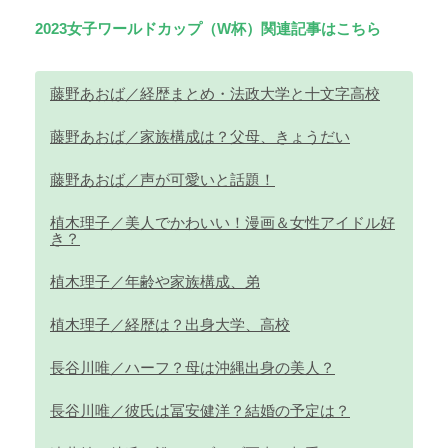
2023女子ワールドカップ（W杯）関連記事はこちら
藤野あおば／経歴まとめ・法政大学と十文字高校
藤野あおば／家族構成は？父母、きょうだい
藤野あおば／声が可愛いと話題！
植木理子／美人でかわいい！漫画＆女性アイドル好
き？
植木理子／年齢や家族構成、弟
植木理子／経歴は？出身大学、高校
長谷川唯／ハーフ？母は沖縄出身の美人？
長谷川唯／彼氏は冨安健洋？結婚の予定は？