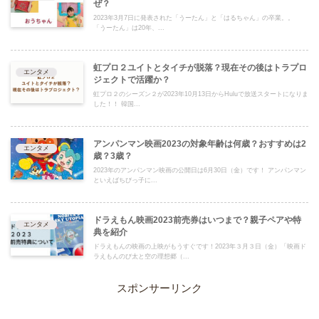
ぜ？
2023年3月7日に発表された「うーたん」と「はるちゃん」の卒業。。
「うーたん」は20年、...
虹プロ２ユイトとタイチが脱落？現在その後はトラプロ
エンタメ
ジェクトで活躍か？
虹プロ２のシーズン２が2023年10月13日からHuluで放送スタートになりま
した！！ 韓国...
アンパンマン映画2023の対象年齢は何歳？おすすめは2
エンタメ
歳？3歳？
2023年のアンパンマン映画の公開日は6月30日（金）です！ アンパンマン
といえばちびっ子に...
ドラえもん映画2023前売券はいつまで？親子ペアや特
エンタメ
典を紹介
ドラえもんの映画の上映がもうすぐです！2023年３月３日（金）「映画ド
ラえもんのび太と空の理想郷（...
スポンサーリンク