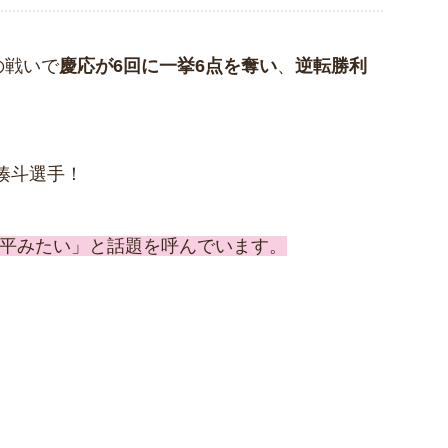
の戦いで
慶応が6回に一挙6点を奪い
、
逆転勝利
湊斗選手！
翔平みたい」と話題を呼んでいます。