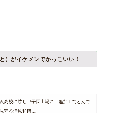
なと）がイケメンでかっこいい！
浜高校に勝ち甲子園出場に、無加工でとんで
見守る清原和博に