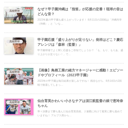
なぜ？甲子園沖縄は「指笛」が応援の定番！琉球の音は
高校野球
どんな音？
2023年夏の甲子園も盛り上がっています！ 8月11日の2回戦は「沖縄尚学
（沖縄）」と「いな...
甲子園応援「盛り上がりが足りない」発祥はどこ？慶応
高校野球
アレンジは「森林（監督）」
甲子園球場でよく聞く応援をご存知でしょうか？ 「も、もり、もりあ、盛
り上がりが足りない！」で...
【画像】鳥栖工業の緒方マネージャーに感動！エピソー
高校野球
ドやプロフィール（2023甲子園）
2023年の甲子園は毎日結果が楽しみですね！ 残念ながら、8月14日の2回
戦で敗退してしまっ...
仙台育英かわいい小さなチアは須江航監督の娘で恵玲奈
高校野球
ちゃん
準々決勝まで勝ち進んだ仙台育英高校。２連覇に向けて着実に勝ち進めて
いますね！ アルプス席から...