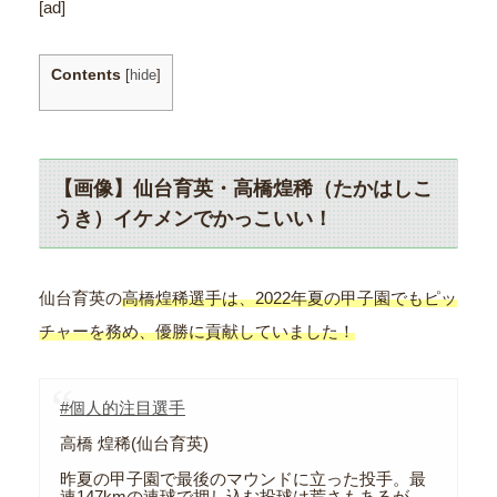
[ad]
Contents
[
hide
]
【画像】仙台育英・高橋煌稀（たかはしこ
うき）イケメンでかっこいい！
仙台育英の
高橋煌稀選手は、2022年夏の甲子園でもピッ
チャーを務め、優勝に貢献していました！
#個人的注目選手
高橋 煌稀(仙台育英)
昨夏の甲子園で最後のマウンドに立った投手。最
速147kmの速球で押し込む投球は荒さもあるが、