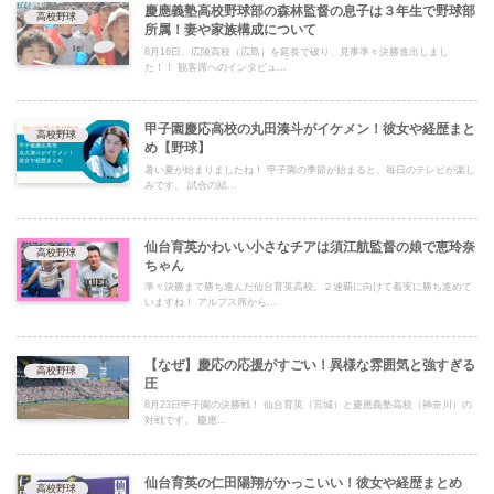
慶應義塾高校野球部の森林監督の息子は３年生で野球部
高校野球
所属！妻や家族構成について
8月16日、広陵高校（広島）を延長で破り、見事準々決勝進出しまし
た！！ 観客席へのインタビュ...
甲子園慶応高校の丸田湊斗がイケメン！彼女や経歴まと
高校野球
め【野球】
暑い夏が始まりましたね！ 甲子園の季節が始まると、毎日のテレビが楽し
みです。 試合の結...
仙台育英かわいい小さなチアは須江航監督の娘で恵玲奈
高校野球
ちゃん
準々決勝まで勝ち進んだ仙台育英高校。２連覇に向けて着実に勝ち進めて
いますね！ アルプス席から...
【なぜ】慶応の応援がすごい！異様な雰囲気と強すぎる
高校野球
圧
8月23日甲子園の決勝戦！ 仙台育英（宮城）と慶應義塾高校（神奈川）の
対戦です。 慶應...
仙台育英の仁田陽翔がかっこいい！彼女や経歴まとめ
高校野球