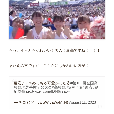
もう、４人ともかわいい！美人！最高ですね！！！！
また別の方ですが、こちらにもかわいい方が！！
慶応チア✨めっちゃ可愛かった😆
#第105回全国高
校野球選手権記念大会
#高校野球
#甲子園
#慶応
#慶
応義塾
pic.twitter.com/fDN6jIzaoF
— チコ (@4mvwSWfvaWaMtiN)
August 11, 2023