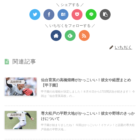
シェアする
いちぢくをフォローする
いちぢく
関連記事
仙台育英の高橋煌稀がかっこいい！彼女や経歴まとめ
高校野球
【甲子園】
甲子園の出場校が決定しました！８月６日から17日間試合が続きます！ 今
回は「仙台育英高校」の...
専大松戸の平野大地がかっこいい！彼女や野球のきっか
高校野球
けについて
甲子園が始まりましたね！ 今回はかっこいい！イケメン！と話題の専大松
戸高校の平野大地...