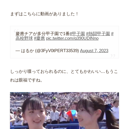
まずはこちらに動画がありました！
慶應チアが多分甲子園で1番
#甲子園
#熱闘甲子園
#
高校野球
#慶應
pic.twitter.com/q390UDlNno
— はるか (@3FyV0tPERT33539)
August 7, 2023
しっかり喋っておられるのに、とてもかわいい…もうこ
れは眼福ですね。