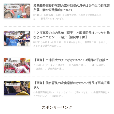
慶應義塾高校野球部の森林監督の息子は３年生で野球部
高校野球
所属！妻や家族構成について
8月16日、広陵高校（広島）を延長で破り、見事準々決勝進出しまし
た！！ 観客席へのインタビュ...
川之江高校の山内兄弟（双子）と応援団長はいつから幼
高校野球
なじみ？エピソード紹介【熱闘甲子園】
8月6日から始まった甲子園。 甲子園が始まると「熱闘甲子園」も始まり、
さまざまな選手のエピソ...
【画像】土浦日大のチアがかわいい！3番目の子は誰？
高校野球
８月６日(日)に行われた試合で、上田西高校に勝った「土浦日大高校」
（茨城県）。 試合内容や選...
【画像】仙台育英の吹奏楽部のかわいい部長は西城広葉
高校野球
さん！
仙台育英高校は強い！！というイメージが強いですね。 仙台育英高校はチ
アがかわいい！と話題にな...
スポンサーリンク