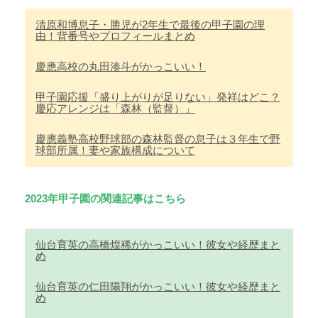
清原和博息子・勝児が2年生で最後の甲子園の理
由！背番号やプロフィールまとめ
慶應高校の丸田湊斗がかっこいい！
甲子園応援「盛り上がりが足りない」発祥はどこ？
慶応アレンジは「森林（監督）」
慶應義塾高校野球部の森林監督の息子は３年生で野
球部所属！妻や家族構成について
2023年甲子園の関連記事はこちら
仙台育英の高橋煌稀がかっこいい！彼女や経歴まと
め
仙台育英の仁田陽翔がかっこいい！彼女や経歴まと
め