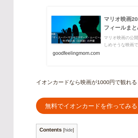
マリオ映画2
フィールまと
マリオ映画の公
しめそうな映画で
goodfeelingmom.com
イオンカードなら映画が1000円で観れる
無料でイオンカードを作ってみる
Contents
[
hide
]